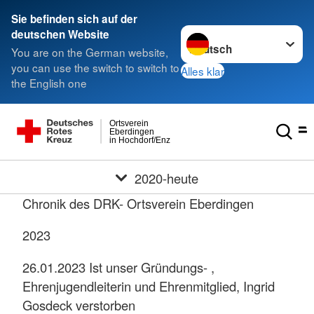
Sie befinden sich auf der
Sprache wechseln zu
deutschen Website
You are on the German website,
you can use the switch to switch to
Alles klar
the English one
Ortsverein
Eberdingen
in Hochdorf/Enz
2020-heute
Chronik des DRK- Ortsverein Eberdingen
2023
26.01.2023 Ist unser Gründungs- ,
Ehrenjugendleiterin und Ehrenmitglied, Ingrid
Gosdeck verstorben