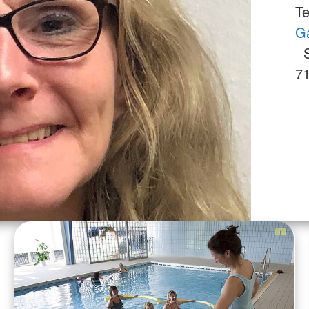
T
Ga
Sc
7