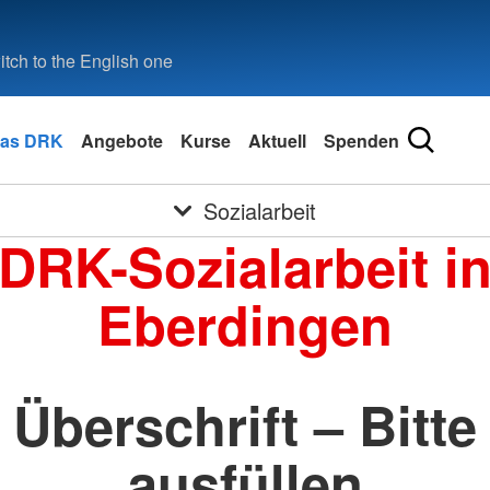
tch to the English one
as DRK
Angebote
Kurse
Aktuell
Spenden
Sozialarbeit
DRK-Sozialarbeit i
Eberdingen
Überschrift – Bitte
ausfüllen