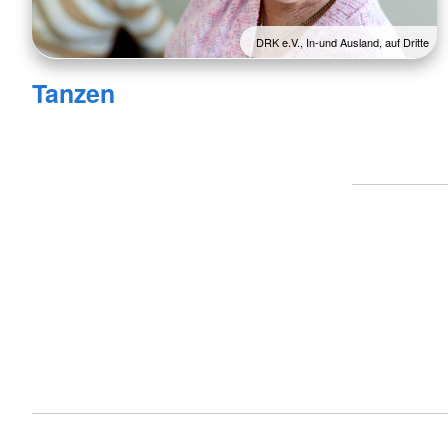
DRK e.V., In-und Ausland, auf Dritte
Tanzen