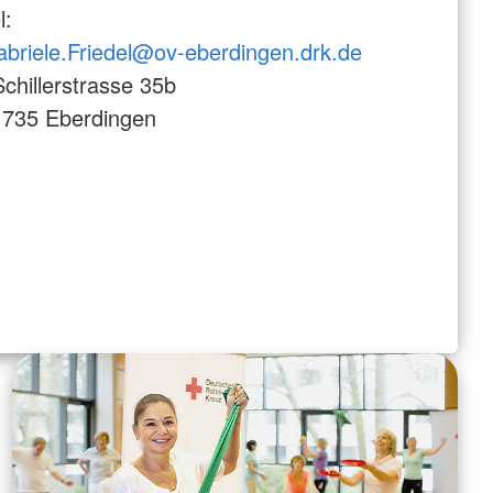
el:
briele.Friedel@ov-eberdingen.drk.de
hillerstrasse 35b
1735 Eberdingen