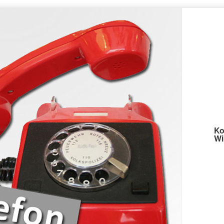
Ko
Wi