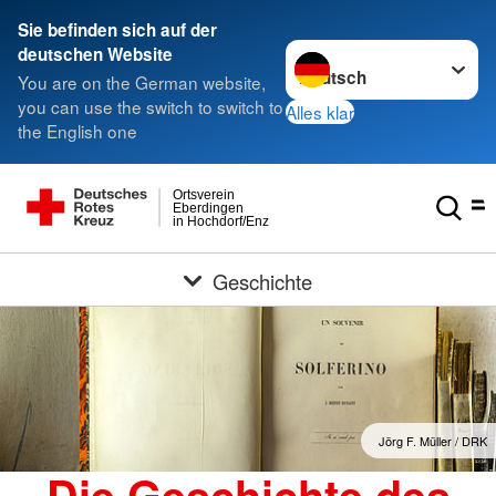
Sie befinden sich auf der
Sprache wechseln zu
deutschen Website
You are on the German website,
you can use the switch to switch to
Alles klar
the English one
Ortsverein
Eberdingen
in Hochdorf/Enz
Geschichte
Jörg F. Müller / DRK
Die Geschichte des