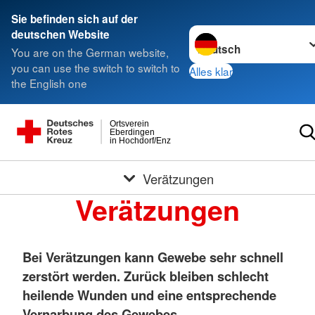
Sie befinden sich auf der
Sprache wechseln zu
deutschen Website
You are on the German website,
you can use the switch to switch to
Alles klar
the English one
Ortsverein
Eberdingen
in Hochdorf/Enz
Verätzungen
Verätzungen
Bei Verätzungen kann Gewebe sehr schnell
zerstört werden. Zurück bleiben schlecht
heilende Wunden und eine entsprechende
Vernarbung des Gewebes.