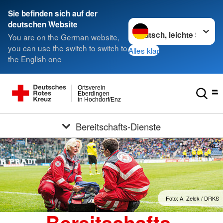
Sie befinden sich auf der
Sprache wechseln zu
deutschen Website
You are on the German website,
you can use the switch to switch to
Alles klar
the English one
Ortsverein
Eberdingen
in Hochdorf/Enz
Bereitschafts-Dienste
Foto: A. Zelck / DRKS
Bereitschafts-