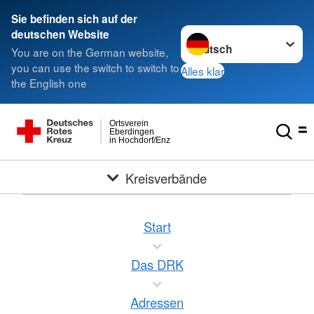
Sie befinden sich auf der
Sprache wechseln zu
deutschen Website
You are on the German website,
you can use the switch to switch to
Alles klar
the English one
Ortsverein
Eberdingen
in Hochdorf/Enz
Kreisverbände
Start
Das DRK
Adressen