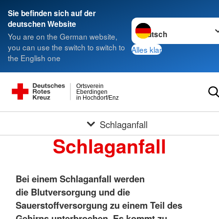
Sie befinden sich auf der
Sprache wechseln zu
deutschen Website
You are on the German website,
you can use the switch to switch to
Alles klar
the English one
Ortsverein
Eberdingen
in Hochdorf/Enz
Schlaganfall
Schlaganfall
Bei einem Schlaganfall werden
die Blutversorgung und die
Sauerstoffversorgung zu einem Teil des
Gehirns unterbrochen. Es kommt zu